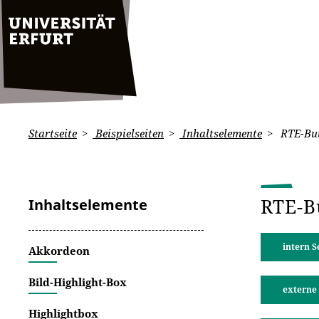
Startseite
Beispielseiten
Inhaltselemente
RTE-But
RTE-B
Inhaltselemente
intern S
Akkordeon
Bild-Highlight-Box
externe 
Highlightbox