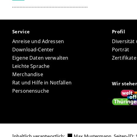
Service
Profil
Anreise und Adressen
Diversität
Download-Center
Porträt
Eigene Daten verwalten
Zertifikat
Leichte Sprache
Merchandise
Rat und Hilfe in Notfällen
Wir stehe
Personensuche
Inhaltlich verantwortlich:
Max Mustermann
,
Seiten-ID: