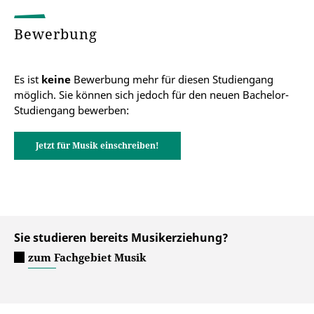
Universität Erfurt
des Studiums sowie den Lehreinheiten und
Modulprüfungen.
Master of Education Grundschule
Bewerbung
Prüfungsordnung Nebenstudienrichtung
Musikerziehung 2012 (pdf)
Es ist
keine
Bewerbung mehr für diesen Studiengang
möglich. Sie können sich jedoch für den neuen Bachelor-
Studiengang bewerben:
Jetzt für Musik einschreiben!
Sie studieren bereits Musikerziehung?
zum Fachgebiet Musik