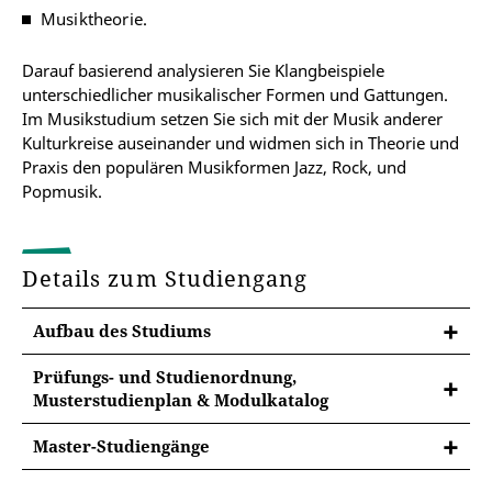
Musiktheorie.
Darauf basierend analysieren Sie Klangbeispiele
unterschiedlicher musikalischer Formen und Gattungen.
Im Musikstudium setzen Sie sich mit der Musik anderer
Kulturkreise auseinander und widmen sich in Theorie und
Praxis den populären Musikformen Jazz, Rock, und
Popmusik.
Details zum Studiengang
Aufbau des Studiums
Prüfungs- und Studienordnung,
Musterstudienplan & Modulkatalog
In der jeweiligen Prüfungsordnung finden Sie
Master-Studiengänge
wichtige Informationen zu den Studienzielen und -
Weiterführende Master-Programme an der
inhalten, den Sprachanforderungen, zur Gliederung