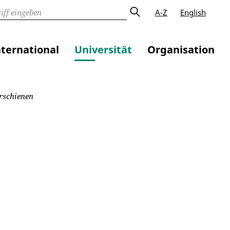
A-Z
English
nternational
Universität
Organisation
rschienen