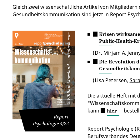
Gleich zwei wissenschaftliche Artikel von Mitgliedern
Gesundheitskommunikation sind jetzt in Report Psych
Krisen wirksame
William Moreland – unsplash.com
Public-Health-K
(Dr. Mirjam A. Jenn
Die Revolution d
Gesundheitskom
(Lisa Petersen,
Sara
Die aktuelle Heft mi
"Wissenschaftskommun
©
kann
bestell
hier
Report
Psychologie 4/22
Report Psychologie (RP
Berufsverbandes Deu