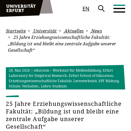
EN
Startseite
Universität
Aktuelles
News
25 Jahre Erziehungswissenschaftliche Fakultät:
„Bildung ist und bleibt eine zentrale Aufgabe unserer
Gesellschaft“
28. Mai 2026
| eduroom – Werkstatt für Medienbildung, Erfurt
Laboratory for Empirical Research, Erfurt School of Education,
Erziehungswissenschaftliche Fakultät, Lernwerkstatt, SPF Bildung.
Schule. Verhalten., Lehre, Studium
25 Jahre Erziehungswissenschaftliche
Fakultät: „Bildung ist und bleibt eine
zentrale Aufgabe unserer
Gesellschaft“