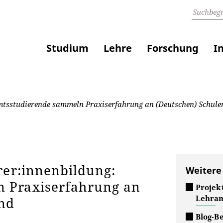
Studium
Lehre
Forschung
I
amtsstudierende sammeln Praxiserfahrung an (Deutschen) Schul
rer:innenbildung:
Weitere
 Praxiserfahrung an
Projekt
Lehram
and
Blog-B