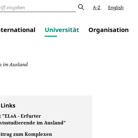
A-Z
English
nternational
Universität
Organisation
en im Ausland
 Links
 "ELsA - Erfurter
tsstudierende im Ausland"
eitrag zum Komplexen