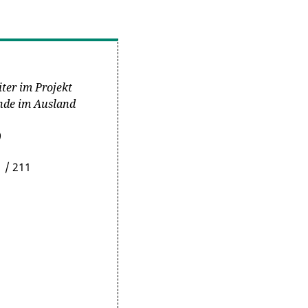
ter im Projekt
nde im Ausland
)
 / 211