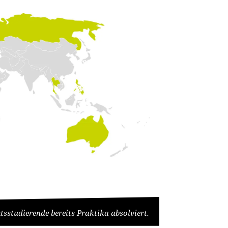
sstudierende bereits Praktika absolviert.