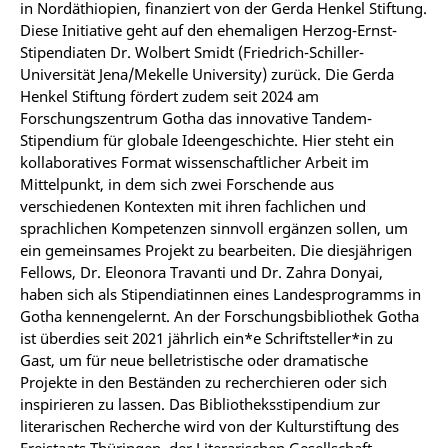
in Nordäthiopien, finanziert von der Gerda Henkel Stiftung.
Diese Initiative geht auf den ehemaligen Herzog-Ernst-
Stipendiaten Dr. Wolbert Smidt (Friedrich-Schiller-
Universität Jena/Mekelle University) zurück. Die Gerda
Henkel Stiftung fördert zudem seit 2024 am
Forschungszentrum Gotha das innovative Tandem-
Stipendium für globale Ideengeschichte. Hier steht ein
kollaboratives Format wissenschaftlicher Arbeit im
Mittelpunkt, in dem sich zwei Forschende aus
verschiedenen Kontexten mit ihren fachlichen und
sprachlichen Kompetenzen sinnvoll ergänzen sollen, um
ein gemeinsames Projekt zu bearbeiten. Die diesjährigen
Fellows, Dr. Eleonora Travanti und Dr. Zahra Donyai,
haben sich als Stipendiatinnen eines Landesprogramms in
Gotha kennengelernt. An der Forschungsbibliothek Gotha
ist überdies seit 2021 jährlich ein*e Schriftsteller*in zu
Gast, um für neue belletristische oder dramatische
Projekte in den Beständen zu recherchieren oder sich
inspirieren zu lassen. Das Bibliotheksstipendium zur
literarischen Recherche wird von der Kulturstiftung des
Freistaats Thüringen, der Literarischen Gesellschaft