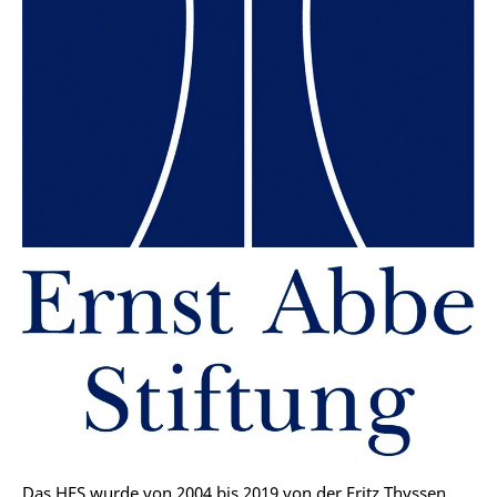
Das HES wurde von 2004 bis 2019 von der Fritz Thyssen