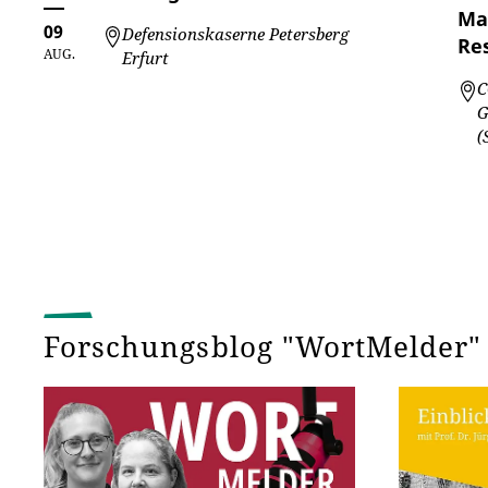
Ma
09
Defensionskaserne Petersberg
Re
AUG.
Erfurt
C
G
(
Forschungsblog "WortMelder