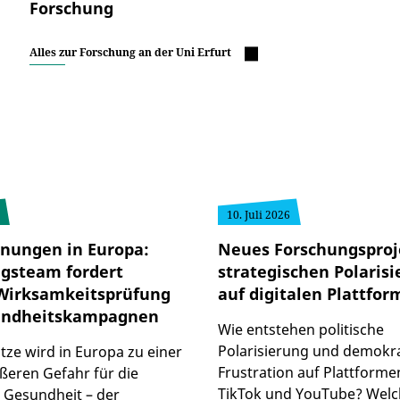
Forschung
Alles zur Forschung an der Uni Erfurt
10. Juli 2026
nungen in Europa:
Neues Forschungsproj
gsteam fordert
strategischen Polaris
Wirksamkeitsprüfung
auf digitalen Plattfo
undheitskampagnen
Wie entstehen politische
Polarisierung und demokr
tze wird in Europa zu einer
Frustration auf Plattforme
eren Gefahr für die
TikTok und YouTube? Welc
e Gesundheit – der