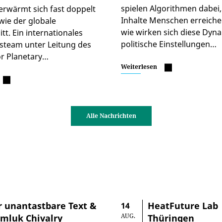
spielen Algorithmen dabei
erwärmt sich fast doppelt
Inhalte Menschen erreiche
 wie der globale
wie wirken sich diese Dyn
tt. Ein internationales
politische Einstellungen…
steam unter Leitung des
for Planetary…
Weiterlesen
Alle Nachrichten
r unantastbare Text &
HeatFuture Lab
14
AUG.
mluk Chivalry
Thüringen