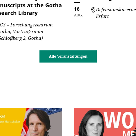
nuscripts at the Gotha
16
Defensionskaserne
search Library
AUG.
Erfurt
G3 – Forschungszentrum
otha, Vortragsraum
Schloßberg 2, Gotha)
Alle Veranstaltungen
"