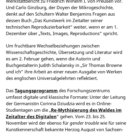
Werkstattbericht zu Friedrich Wilhelm I. von Preußen vor.
Und Carlo Ginzburg, der Doyen der Mikrogeschichte,
denkt auf den Schultern Walter Benjamins Fragen aus
dessen Buch „Das Kunstwerk im Zeitalter seiner
technischen Reproduzierbarkeit“ weiter, wenn er am 1.
Dezember über „Texts, Images, Reproductions“ spricht.
Um fruchtbare Wechselbeziehungen zwischen
Wissenschaftsgeschichte, Übersetzung und Literatur wird
es am 2. Februar gehen, wenn die Autorin und
Buchgestalterin Judith Schalansky in „Sir Thomas Browne
und ich“ ihre Arbeit an einer neuen Ausgabe von Werken
des englischen Universalgelehrten reflektiert.
Das
Tagungsprogramm
des Forschungszentrums
umfasst digitale und klassische Formate: Unter der Leitung
der Germanistin Corinna Dziudzia wird es in Online-
Studientagen um die „
Re-Mythisierung des Waldes im
Zeitalter des Digitalen
“ gehen. Vom 23. bis 25.
November wird der ebenso für
gender trouble
wie für seine
Kunstkennerschaft bekannte Herzog August von Sachsen-