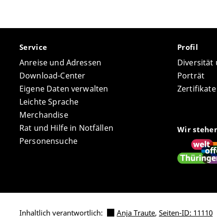
Service
Profil
Anreise und Adressen
Diversität
Download-Center
Porträt
Eigene Daten verwalten
Zertifikat
Leichte Sprache
Merchandise
Rat und Hilfe in Notfällen
Wir stehe
Personensuche
Inhaltlich verantwortlich:
Anja Traute
,
Seiten-ID: 11110