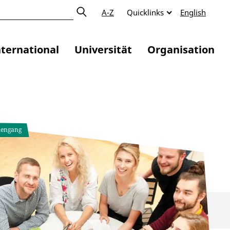
A-Z
Quicklinks
English
nternational
Universität
Organisation
iengang