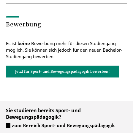
wichtige Informationen zu den Studienzielen und -
Weiterführende Master-Programme an der
inhalten, den Sprachanforderungen, zur Gliederung
Universität Erfurt
des Studiums sowie den Lehreinheiten und
Modulprüfungen.
Master of Education Grundschule
Bewerbung
Prüfungsordnung Nebenstudienrichtung
Master of Education Regelschule
Sport- und Bewegungspädagogik 2012 (pdf)
Es ist
keine
Bewerbung mehr für diesen Studiengang
möglich. Sie können sich jedoch für den neuen Bachelor-
Master of Education Förderpädagogik
Studiengang bewerben:
Jetzt für Sport- und Bewegungspädagogik bewerben!
Master of Education berufsbildende
Schulen
Sie studieren bereits Sport- und
Bewegungspädagogik?
zum Bereich Sport- und Bewegungspädagogik