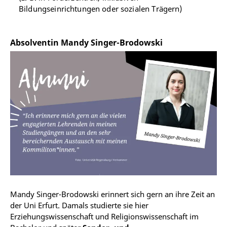
sprachlich-kommunikativen Beeinträchtigungen. Ein
gehören auch beratende Tätigkeiten im Bereich der
Bildungseinrichtungen oder sozialen Trägern)
sehr spannender und abwechslungsreicher Bereich!
innovativen Organisations-, Schul- und
Unterrichtsentwicklung
.
Präsentation des Förderschwerpunkts
Absolventin Mandy Singer-Brodowski
Sprache & Kommunikation (pdf)
Mandy Singer-Brodowski erinnert sich gern an ihre Zeit an
der Uni Erfurt. Damals studierte sie hier
Erziehungswissenschaft und Religionswissenschaft im