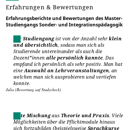
gefordert.
Erfahrungen & Bewertungen
Erfahrungsberichte und Bewertungen des Master-
Sprachenzentrum
Studiengangs Sonder- und Integrationspädagogik
Das Sprachenzentrum bietet pro Semester rund 140
Sprachkurse in 16 modernen und alten
Der
Studiengang
ist von der Anzahl sehr
klein
(Fremd-)Sprachen an.
und übersichtlich
, sodass man sich als
Es unterstützt Sie bei Neuerwerb und Vertiefung von
Studierende untereinander als auch die
Sprachkenntnissen.
Dozent*innen
alle persönlich kannte
. Das
www.uni-erfurt.de/sprachenzentrum
empfand ich persönlich als sehr positiv. Man hat
eine
Auswahl an Lehrveranstaltungen
, an
welchen man sich ausprobieren und vertiefen
konnte.
Internationale Bewerber*innen
Julia (Bewertung auf Studycheck)
Studienbewerber*innen, deren Muttersprache nicht
Deutsch ist, müssen bei der Bewerbung
bereits
Deutschkenntnisse (Niveau B1)
nachweisen.
Gute Mischung
aus
Theorie und Praxis
. Viele
Hinweise zu erforderlichen Deutschkenntnissen
Möglichkeiten über die Pflichtmodule hinaus
sowie zur Deutschen Sprachprüfung für den
sich fortzubilden (beispielsweise
Sprachkurse