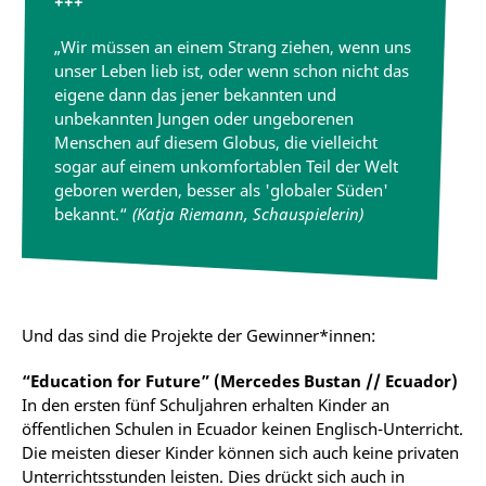
+++
„Wir müssen an einem Strang ziehen, wenn uns
unser Leben lieb ist, oder wenn schon nicht das
eigene dann das jener bekannten und
unbekannten Jungen oder ungeborenen
Menschen auf diesem Globus, die vielleicht
sogar auf einem unkomfortablen Teil der Welt
geboren werden, besser als 'globaler Süden'
bekannt.“
(Katja Riemann, Schauspielerin)
Und das sind die Projekte der Gewinner*innen:
“Education for Future” (Mercedes Bustan // Ecuador)
In den ersten fünf Schuljahren erhalten Kinder an
öffentlichen Schulen in Ecuador keinen Englisch-Unterricht.
Die meisten dieser Kinder können sich auch keine privaten
Unterrichtsstunden leisten. Dies drückt sich auch in