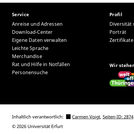
Service
Profil
Anreise und Adressen
Diversität
Download-Center
Porträt
Eigene Daten verwalten
Zertifikat
Leichte Sprache
Merchandise
Rat und Hilfe in Notfällen
Wir stehe
Personensuche
Inhaltlich verantwortlich:
Carmen Voigt
,
Seiten-ID: 2874
© 2026 Universität Erfurt