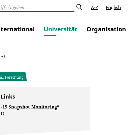
A-Z
English
nternational
Universität
Organisation
ert
en., Forschung
 Links
-19 Snapshot Monitoring“
O)