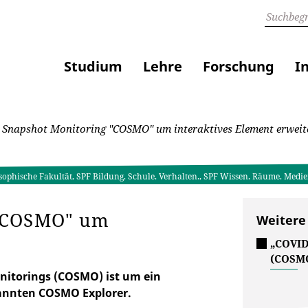
Studium
Lehre
Forschung
I
Snapshot Monitoring "COSMO" um interaktives Element erweit
osophische Fakultät, SPF Bildung. Schule. Verhalten., SPF Wissen. Räume. Medi
 "COSMO" um
Weitere
t
„COVID
(COSM
onitorings (COSMO) ist um ein
nannten COSMO Explorer.