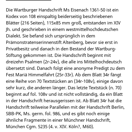
Die Wartburger Handschrift Ms Eisenach 1361-50 ist ein
Kodex von 108 einspaltig beiderseitig beschriebenen
Blätter (216 Seiten), 115x85 mm groß, entstanden im XIV
Jh. und geschrieben in einem westmittelhochdeutschen
Dialekt. Sie befand sich ursprünglich in dem
Prämonstratenserinnenstift Altenberg, bevor sie erst in
Privatbesitz und danach in den Bestand der Wartburg-
Stiftung gekommen ist. Die Handschrift beginnt mit
dreizehn Psalmen (2r-24v), die alle ins Mittelhochdeutsch
übersetzt sind. Danach folgt eine anonyme Predigt zu dem
Fest Mariä Himmelfahrt (25r-33r). Ab dem Blatt 34r fängt
eine Reihe von 70 Textstücken an (34r-108v), einige davon
sehr kurz, die anderen länger. Das letzte Textstück (n. 70)
beginnt auf fol. 108v und ist nicht vollständig, da ein Blatt
in der Handschrift herausgerissen ist. Ab Blatt 34r hat die
Handschrift teilweise Parallelen mit der Handschrift Berlin,
SBB-PK, Ms. germ. fol. 986, und es gibt noch einige
ähnliche Fragmente in einer Münchner Handschrift,
München Cgm. 5235 (4. v. XIV. Köln?, M60).