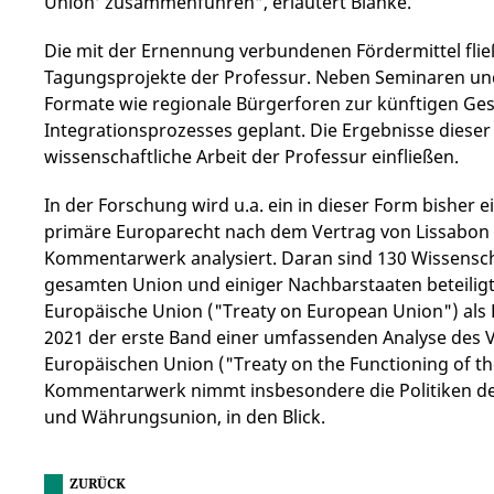
Union‘ zusammenführen“, erläutert Blanke.
Die mit der Ernennung verbundenen Fördermittel fließ
Tagungsprojekte der Professur. Neben Seminaren und
Formate wie regionale Bürgerforen zur künftigen Ge
Integrationsprozesses geplant. Die Ergebnisse dieser 
wissenschaftliche Arbeit der Professur einfließen.
In der Forschung wird u.a. ein in dieser Form bisher e
primäre Europarecht nach dem Vertrag von Lissabon
Kommentarwerk analysiert. Daran sind 130 Wissensch
gesamten Union und einiger Nachbarstaaten beteilig
Europäische Union ("Treaty on European Union") als
2021 der erste Band einer umfassenden Analyse des V
Europäischen Union ("Treaty on the Functioning of t
Kommentarwerk nimmt insbesondere die Politiken der 
und Währungsunion, in den Blick.
ZURÜCK