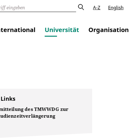
A-Z
English
nternational
Universität
Organisation
 Links
mitteilung des TMWWDG zur
tudienzeitverlängerung