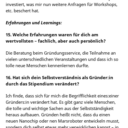
investiert, was mir nun weitere Anfragen für Workshops,
etc. beschert hat.
Erfahrungen und Learnings:
15. Welche Erfahrungen waren für dich am
wertvollsten – fachlich, aber auch persönlich?
Die
Beratung
beim
Gründungsservice,
die
Teilnahme
an
vielen
unterschiedlichen
Veranstaltungen
und dass ich so
tolle neue Menschen kennenlernen durfte.
16. Hat sich dein Selbstverständnis als Gründer:in
durch das Stipendium verändert?
Ich
finde,
dass
sich
für
mich
die
Begrifflichkeit
eines:einer
Gründers:in
verändert
hat.
Es
gibt ganz viele Menschen,
die tolle und wichtige Sachen aus der Selbstständigkeit
heraus aufbauen. Gründen
heißt
nicht,
dass
du
einen
neuen
Nanochip
oder
nen
Marsroboter
entwickeln
musst,
sondern dich selbst etwas mehr verwirklichen kannst – in