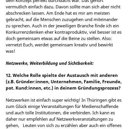
dein Konzept perfekt durchdacht war.
Das
gehört
vermutlich
einfach dazu.
Davon sollte man
sich aber
nicht
abschrecken lassen. Am
Ende hat
es mir
am
meisten
gebracht,
auf die Menschen zuzugehen und
miteinander
zu sprechen.
Auch
in
der
jeweiligen
Branche
finde
ich
ein
Konkurrenzdenken
eher
kontraproduktiv,
viel besser
ist
es
doch
gemeinsam
etwas
auf
die
Beine
zu
stellen.
Also:
vernetzt
Euch,
werdet
gemeinsam kreativ und bewirkt
was!
Netzwerke, Weiterbildung und Sichtbarkeit:
12. Welche Rolle spielte der Austausch mit anderen
(z.B. Gründer:innen, Unternehmen, Familie, Freunde,
pot. Kund:innen, etc.) in deinem Gründungsprozess?
Netzwerken ist einfach super wichtig! In Thüringen gibt es
zum Glück einige Veranstaltungen für Medienschaffende
und
auch
tolle
Institutionen,
die
verbinden.
Ich
kann
es
daher
nur empfehlen
auf
Netzwerkveranstaltungen
zu
gehen,
Leuten
von
sich
zu
erzählen
aber
auch
ein
offenes