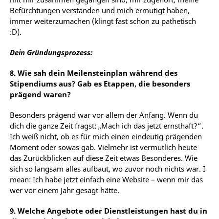
Befürchtungen verstanden
und
mich
ermutigt
haben,
immer
weiterzumachen
(klingt
fast
schon
zu
pathetisch
:D).
Dein Gründungsprozess:
8.
Wie sah dein Meilensteinplan während des
Stipendiums aus? Gab es Etappen, die
besonders
prägend
waren?
Besonders
prägend
war
vor
allem
der
Anfang.
Wenn
du
dich
die
ganze
Zeit
fragst:
„Mach
ich
das
jetzt ernsthaft?“.
Ich weiß nicht, ob es für mich einen eindeutig prägenden
Moment oder sowas gab. Vielmehr
ist
vermutlich
heute
das
Zurückblicken
auf
diese
Zeit
etwas
Besonderes.
Wie
sich
so
langsam
alles
aufbaut,
wo
zuvor
noch
nichts
war.
I
mean:
Ich
habe
jetzt
einfach
eine
Website
–
wenn mir das
wer vor einem Jahr gesagt hätte.
9. Welche Angebote oder Dienstleistungen hast du in