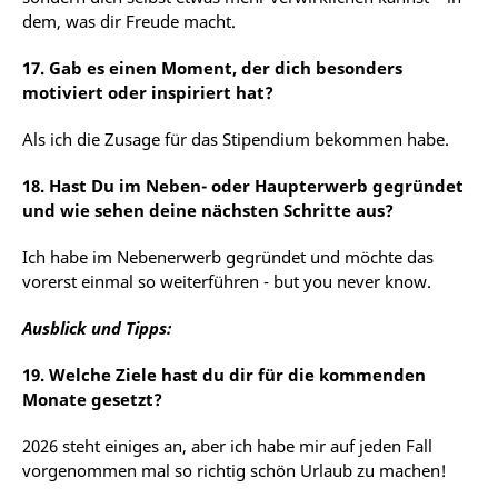
dem, was dir Freude macht.
17. Gab es einen Moment, der dich besonders
motiviert oder inspiriert hat?
Als
ich
die
Zusage
für
das
Stipendium
bekommen
habe.
18.
Hast Du im Neben- oder Haupterwerb gegründet
und wie sehen deine nächsten Schritte aus?
Ich habe im Nebenerwerb gegründet und möchte das
vorerst einmal so weiterführen - bu
t
yo
u
n
ev
er
k
now
.
Ausblick und Tipps:
19. Welche Ziele hast du dir für die kommenden
Monate gesetzt?
2026
steht
einiges
an,
aber
ich habe
mir
auf
jeden
Fall
vorgenommen
mal
so
richtig
schön
Urlaub
zu
machen!