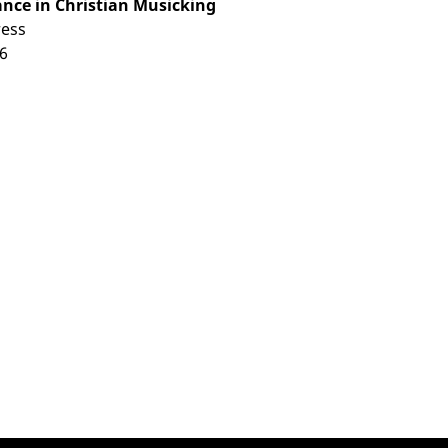
ance in Christian Musicking
ress
6