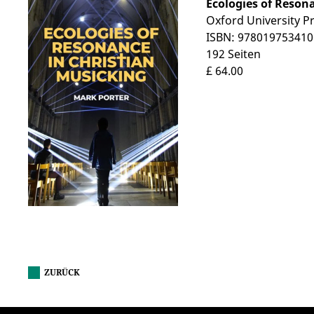
Ecologies of Reson
Oxford University P
ISBN: 978019753410
192 Seiten
£ 64.00
ZURÜCK