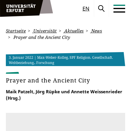
EN
Startseite
Universität
Aktuelles
News
Prayer and the Ancient City
3. Januar 2022
| Max-Weber-Kolleg, SPF Religion. Gesellschaft.
Weltbeziehung., Forschung
Prayer and the Ancient City
Maik Patzelt, Jörg Rüpke und Annette Weissenrieder
(Hrsg.)