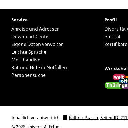
Service
Profil
Anreise und Adressen
Diversität
Download-Center
Porträt
Eigene Daten verwalten
Zertifikat
Leichte Sprache
Merchandise
Rat und Hilfe in Notfällen
Wir stehe
Personensuche
Inhaltlich verantwortlich:
Kathrin Paasch
,
Seiten-ID: 217
© 2026 Universität Erfurt