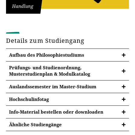
Handlung
Details zum Studiengang
Aufbau des Philosophiestudiums
Prüfungs- und Studienordnung,
Musterstudienplan & Modulkatalog
In der Prüfungsordnung finden Sie wichtige
Auslandssemester im Master-Studium
Informationen zu den Studienzielen und -inhalten,
den Sprachanforderungen, zur Gliederung des
Hochschulinfotag
Studiums sowie den Lehreinheiten und
Modulprüfungen.
Info-Material bestellen oder downloaden
Prüfungsordnung Master-Studiengang
Ähnliche Studiengänge
Philosophie
Diese Studiengänge könnten Sie auch