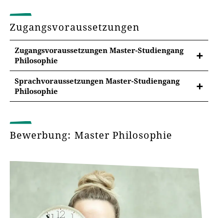
interessieren
Master-Studiengang Religionswissenschaft
Zugangsvoraussetzungen
Zugangsvoraussetzungen Master-Studiengang
Philosophie
Infotage
Sprachvoraussetzungen Master-Studiengang
Philosophie
Hochschulinfotag
Sprachanforderungen
Zahlreiche Informations- und Beratungsangebote
Auslandssemester
Gute Deutsch- und Englisch-Kenntnisse sind für das
bieten Ihnen die Möglichkeit, sich beim Tag der
Studium im Allgemeinen vorauszusetzen. Kenntnisse
Bewerbung: Master Philosophie
offenen Tür persönlich von den Studien- und
der klassischen Sprachen der abendländischen
Nutzen Sie die Chance, internationale Erfahrungen zu
Jetzt bestellen!
Lebensbedingungen in Erfurt zu überzeugen. Lernen
Philosophie, Griechisch und Latein, sind von Vorteil.
sammeln! Dank zahlreicher
Kooperationen mit
Sie bei Führungen den grünen Campus und den
ausländischen Hochschulen
haben Sie die
schönen Altstadtkern kennen. Informationen zum
Ein Nachweis von Sprachkenntnissen ist
nicht
Sie möchten den Studiengangsflyer in den Händen
Möglichkeit, während Ihres Studiums ein Semester
Programm:
Hochschulinfotag
erforderlich.
halten? Dann forderen Sie unverbindlich unsere
oder Jahr im Ausland zu verbringen. Ein solcher
kostenlosen Info-Materialien an. In wenigen Tagen
Aufenthalt erweitert nicht nur Ihren fachlichen
erhalten Sie Post direkt nach Hause.
Horizont, sondern stärkt auch Ihre
interkulturellen
Sprachenzentrum