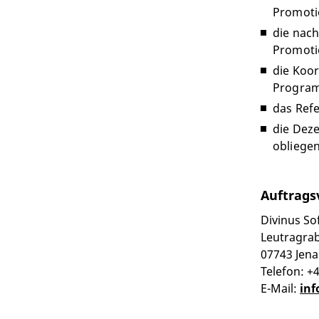
Promoti
die nac
Promoti
die Koo
Progra
das Ref
die Deze
obliegen
Auftrags
Divinus S
Leutragra
07743 Jena
Telefon: +
E-Mail:
inf