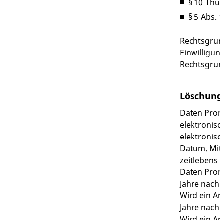
§ 10 Thü
§ 5 Abs
Rechtsgrun
Einwilligu
Rechtsgrun
Löschung
Daten Prom
elektronisc
elektronis
Datum. Mit
zeitlebens
Daten Prom
Jahre nach
Wird ein A
Jahre nach
Wird ein A