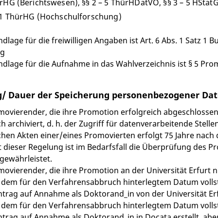
rHG (Berichtswesen), §§ 2 – 5 ThürHDatVO, §§ 3 – 5 HStat
. 1 ThürHG (Hochschulforschung)
dlage für die freiwilligen Angaben ist Art. 6 Abs. 1 Satz 1 
ng
dlage für die Aufnahme in das Wahlverzeichnis ist § 5 Pro
/ Dauer der Speicherung personenbezogener Da
ovierender, die ihre Promotion erfolgreich abgeschlosse
h archiviert, d. h. der Zugriff für datenverarbeitende Stell
chen Akten einer/eines Promovierten erfolgt 75 Jahre nac
 dieser Regelung ist im Bedarfsfall die Überprüfung des P
 gewährleistet.
ovierender, die ihre Promotion an der Universität Erfurt 
 dem für den Verfahrensabbruch hinterlegtem Datum vollst
ntrag auf Annahme als Doktorand_in von der Universität Erf
 dem für den Verfahrensabbruch hinterlegtem Datum vollst
ntrag auf Annahme als Doktorand_in in Docata erstellt, aber