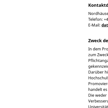
Kontaktd
Nordhäuser
Telefon: +
E-Mail:
dat
Zweck de
In dem Pr
zum Zwecke
Pflichtang
gekennzeic
Darüber hi
Hochschuls
Promoviere
handelt es
Die weder 
Verbesser
Universitä