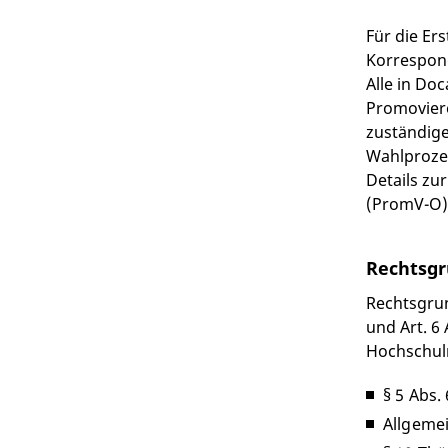
Für die Er
Korrespond
Alle in D
Promoviere
zuständige
Wahlprozes
Details zu
(PromV-O)
Rechtsgr
Rechtsgrun
und Art. 6
Hochschul
§ 5 Abs
Allgeme