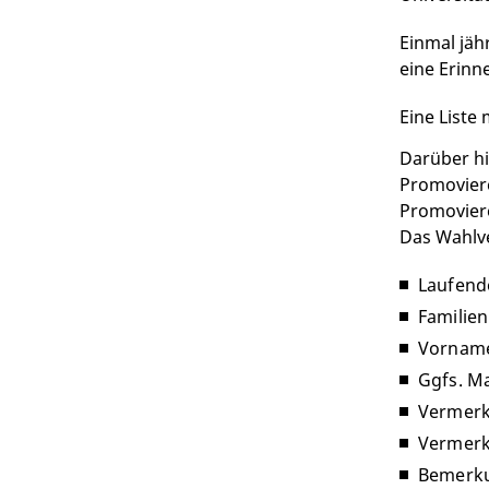
Einmal jäh
eine Erinn
Eine Liste
Darüber hi
Promoviere
Promovier
Das Wahlve
Laufen
Familie
Vornam
Ggfs. M
Vermerk
Vermerk
Bemerk