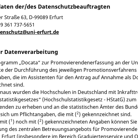
aten der/des Datenschutzbeauftragten
 Straße 63, D-99089 Erfurt
49 361 737-5651
enschutz@uni-erfurt.de
r Datenverarbeitung
ogramm „Docata“ zur Promovierendenerfassung an der Uni
 der Durchführung des jeweiligen Promotionsverfahrens ve
aben, die im Assistenten für den Antrag auf Annahme als D
hnet sind.
naus wurden die Hochschulen in Deutschland mit Inkraftt
tatistikgesetzes“ (Hochschulstatistikgesetz - HStatG) zum 1
nden zu erheben und an die statistischen Ämter des Bund
2
 sich um Pflichtangaben, die mit (
) gekennzeichnet sind.
1
2
mit (
) noch mit (
) gekennzeichneten Angaben können Sie fr
ung des zentralen Betreuungsangebots für Promovierende
t Erfurt (insbesondere im Bereich Graduiertenservice und Q