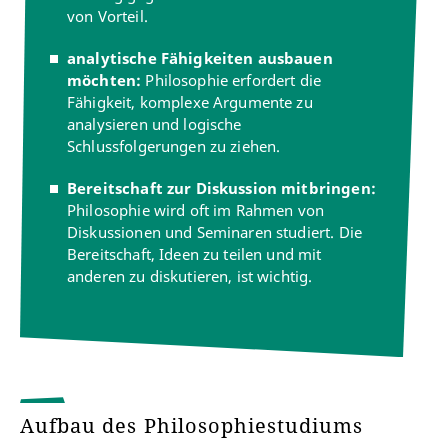
von Vorteil.
vergangener Generationen sowie die Vielfalt von
Denkmöglichkeiten und
analytische Fähigkeiten ausbauen
bildet damit eine wichtige Grundlage für die
möchten:
Philosophie erfordert die
versierte Auseinandersetzung mit
Fähigkeit, komplexe Argumente zu
philosophischen Fragestellungen.
analysieren und logische
Schlussfolgerungen zu ziehen.
Bereitschaft zur Diskussion mitbringen:
Philosophie wird oft im Rahmen von
Diskussionen und Seminaren studiert. Die
Bereitschaft, Ideen zu teilen und mit
anderen zu diskutieren, ist wichtig.
Aufbau des Philosophiestudiums