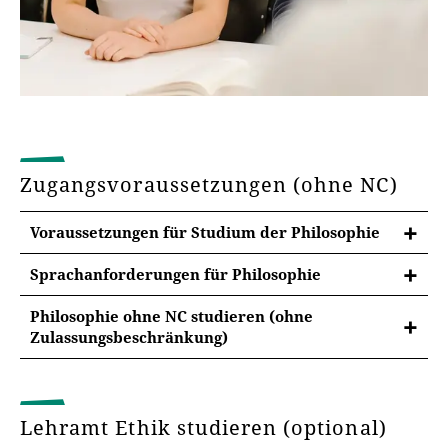
Zugangsvoraussetzungen (ohne NC)
Voraussetzungen für Studium der Philosophie
Sprachanforderungen für Philosophie
Sprachvoraussetzungen im
Philosophie ohne NC studieren (ohne
Philosophiestudium
Zulassungsbeschränkung)
Für das Studium sind Kenntnisse der klassischen
Philosophie ohne NC studieren
Sprachen der abendländischen Philosophie
Zurzeit ist
keine Zulassungs­beschränkung
(ohne
(Griechisch und Latein) von Vorteil.
Numerus clausus) für Philosophie zu
Lehramt Ethik studieren (optional)
erwarten. Starten Sie Ihr Studium und schreiben Sie