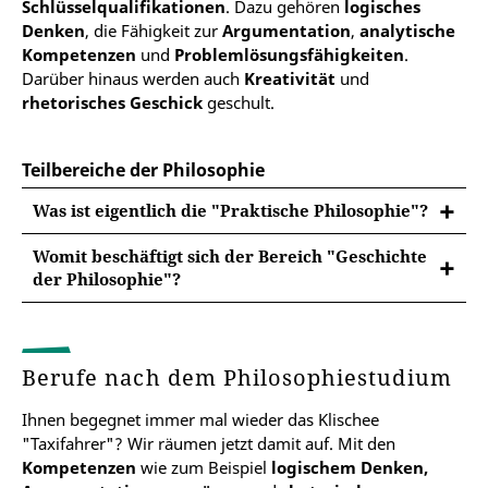
Schlüsselqualifikationen
. Dazu gehören
logisches
Denken
, die Fähigkeit zur
Argumentation
,
analytische
Kompetenzen
und
Problemlösungsfähigkeiten
.
Darüber hinaus werden auch
Kreativität
und
rhetorisches Geschick
geschult.
Teilbereiche der Philosophie
Was ist eigentlich die "Praktische Philosophie"?
Womit beschäftigt sich der Bereich "Geschichte
der Philosophie"?
Philosophie liefert allgemeine
Welterklärungen, denkt über die wesentlichen
Berufe nach dem Philosophiestudium
Aspekte des Menschseins nach und begleitet
diese Überlegungen durch methodologische
Ihnen begegnet immer mal wieder das Klischee
Reflexionen. Die grundlegenden Fragen nach
"Taxifahrer"? Wir räumen jetzt damit auf. Mit den
Wahrheit und Wissen, Denken und Handeln,
Kompetenzen
wie zum Beispiel
logischem Denken,
Gesellschaft und Politik, Selbstsein,