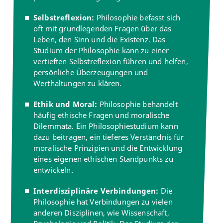
Anglistik/Amerikanistik
Selbstreflexion:
Philosophie befasst sich
Philosophie (Ethik)
(Englisch)
oft mit grundlegenden Fragen über das
Lehramt Grundschule studieren
Lehramt Förder- und Inklusionspädagogik
Leben, den Sinn und die Existenz. Das
studieren
Germanistik (Deutsch)
Philosophie (Ethik)
Studium der Philosophie kann zu einer
vertieften Selbstreflexion führen und helfen,
Kunst (Kunst)
Philosophie (Ethik)
persönliche Überzeugungen und
Werthaltungen zu klären.
Musik (Musik)
Philosophie (Ethik)
Ethik und Moral:
Philosophie behandelt
Philosophie (Ethik)
Mathematik
häufig ethische Fragen und moralische
Dilemmata. Ein Philosophiestudium kann
Sport- und
dazu beitragen, ein tieferes Verständnis für
Philosophie (Ethik)
Bewegungspädagogik
moralische Prinzipien und die Entwicklung
(Sport)
eines eigenen ethischen Standpunkts zu
entwickeln.
Romanistik
Philosophie (Ethik)
(Französisch)
Interdisziplinäre Verbindungen:
Die
Philosophie hat Verbindungen zu vielen
Technik
Philosophie (Ethik)
anderen Disziplinen, wie Wissenschaft,
(Werken/Technik etc.)