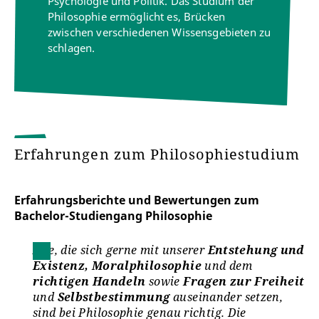
Psychologie und Politik. Das Studium der
Philosophie ermöglicht es, Brücken
zwischen verschiedenen Wissensgebieten zu
schlagen.
Lehramt Regelschule studieren
Erfahrungen zum Philosophiestudium
Erfahrungsberichte und Bewertungen zum
Bachelor-Studiengang Philosophie
Alle, die sich gerne mit unserer
Entstehung und
Existenz, Moralphilosophie
und dem
richtigen Handeln
sowie
Fragen zur Freiheit
und
Selbstbestimmung
auseinander setzen,
sind bei Philosophie genau richtig. Die