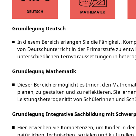
mit diesen Beeinträchtigungen auseinander, sowo
Master-Studiengängen darauf vorbereitet, vor di
außerschulischen Kontexten
. Unser Fokus erstre
Lernumgebungen zu planen, zu gestalten und z
Lebensspanne von Menschen mit sprachlich-kommu
beratende Tätigkeiten im Bereich der
innovativen 
sehr spannender und abwechslungsreicher Bereic
Unterrichtsentwicklung
.
Grundlegung Deutsch
Präsentation des Förderschwerpunkts Sprache
In diesem Bereich erlangen Sie die Fähigkeit, Kom
von Deutschunterricht in der Primarstufe zu entwi
unterschiedlichen Lernvoraussetzungen in heter
Grundlegung Mathematik
Dieser Bereich ermöglicht es Ihnen, den Mathemati
planen, zu gestalten und zu reflektieren. Sie lerne
Leistungsheterogenität von Schülerinnen und Sc
Grundlegung Integrative Sachbildung mit Schwer
Hier erwerben Sie Kompetenzen, um Kinder in der 
natürlichen, technischen, sozialen und kulturellen 