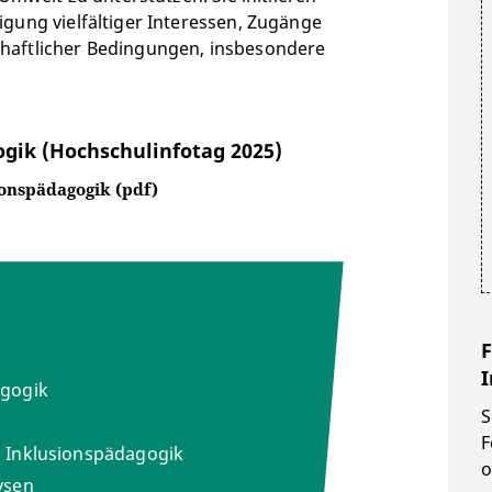
gung vielfältiger Interessen, Zugänge
haftlicher Bedingungen, insbesondere
gik (Hochschulinfotag 2025)
ionspädagogik (pdf)
F
I
agogik
S
F
d Inklusionspädagogik
o
ysen