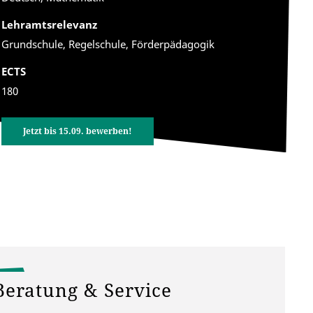
Lehramtsrelevanz
Grundschule, Regelschule, Förderpädagogik
ECTS
180
Jetzt bis 15.09. bewerben!
Beratung & Service