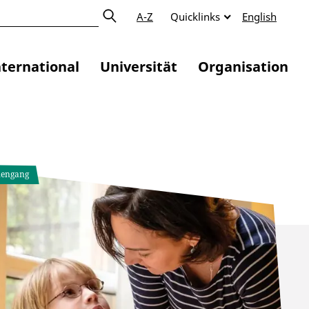
A-Z
Quicklinks
English
nternational
Universität
Organisation
iengang