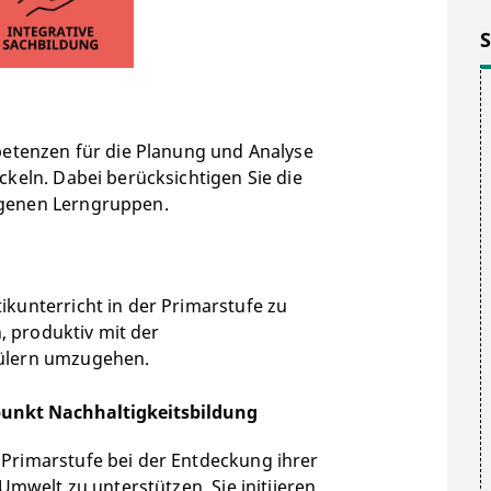
hl
in schulischen als auch
esem Hintergrund
inklusive
ckt sich über die gesamte
u evaluieren
. Dazu gehören auch
nikativen Beeinträchtigungen. Ein
Organisations-, Schul- und
h!
 & Kommunikation (pdf)
petenzen für die Planung und Analyse
ckeln. Dabei berücksichtigen Sie die
ogenen Lerngruppen.
kunterricht in der Primarstufe zu
n, produktiv mit der
hülern umzugehen.
punkt Nachhaltigkeitsbildung
Primarstufe bei der Entdeckung ihrer
Umwelt zu unterstützen. Sie initiieren