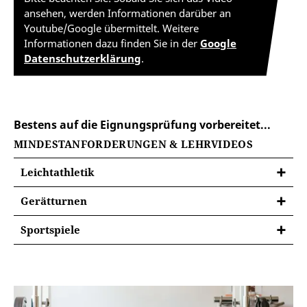
ansehen, werden Informationen darüber an
Youtube/Google übermittelt. Weitere
Informationen dazu finden Sie in der
Google
Datenschutzerklärung
.
Bestens auf die Eignungsprüfung vorbereitet...
MINDESTANFORDERUNGEN & LEHRVIDEOS
Leichtathletik
Gerätturnen
Sportspiele
Aktion
Es sind die spielgerechte Anwendung der angriffs-
Boden (verpflichtend)
und abwehrtechnischen Grundfertigkeiten sowie
situationsge­rechtes Verhalten im Angriff bzw. in der
anschließend besteht die Wahl zwischen:
Abwehr nachzu­weisen.