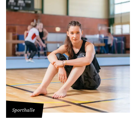
TUTORIAL FUSSBALL
Bitte beachten Sie: Sobald Sie sich das Video
ansehen, werden Informationen darüber an
Youtube/Google übermittelt. Weitere
Informationen dazu finden Sie in der
Google
Datenschutzerklärung
.
Sporthalle