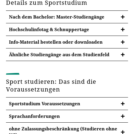
Details zum Sportstudium
Nach dem Bachelor: Master-Studiengänge
Hochschulinfotag & Schnuppertage
Info-Material bestellen oder downloaden
Ähnliche Studiengänge aus dem Studienfeld
Diese Studiengänge könnten Sie auch
interessieren
Wenn Sie den Sport mit Lehramt verbinden möchten,
Sport studieren: Das sind die
studieren Sie doch:
Voraussetzungen
Bachelor-Studiengang Primarpädagogik
Sportstudium Voraussetzungen
Infotage
Entdecken Sie weitere
Studienfelder
an der
Sprachanforderungen
Universität Erfurt!
Hochschulinfotag
Sprachanforderungen im Studium
ohne Zulassungsbeschränkung (Studieren ohne